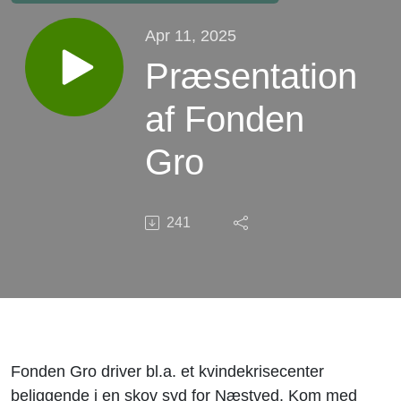
Apr 11, 2025
Præsentation
af Fonden
Gro
241
Fonden Gro driver bl.a. et kvindekrisecenter
beliggende i en skov syd for Næstved. Kom med